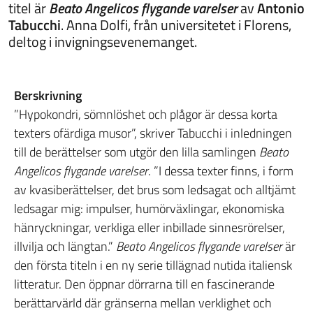
titel är
Beato Angelicos flygande varelser
av
Antonio
Tabucchi
. Anna Dolfi, från universitetet i Florens,
deltog i invigningsevenemanget.
Berskrivning
”Hypokondri, sömnlöshet och plågor är dessa korta
texters ofärdiga musor”, skriver Tabucchi i inledningen
till de berättelser som utgör den lilla samlingen
Beato
Angelicos flygande varelser
. ”I dessa texter finns, i form
av kvasiberättelser, det brus som ledsagat och alltjämt
ledsagar mig: impulser, humörväxlingar, ekonomiska
hänryckningar, verkliga eller inbillade sinnesrörelser,
illvilja och längtan.”
Beato Angelicos flygande varelser
är
den första titeln i en ny serie tillägnad nutida italiensk
litteratur. Den öppnar dörrarna till en fascinerande
berättarvärld där gränserna mellan verklighet och