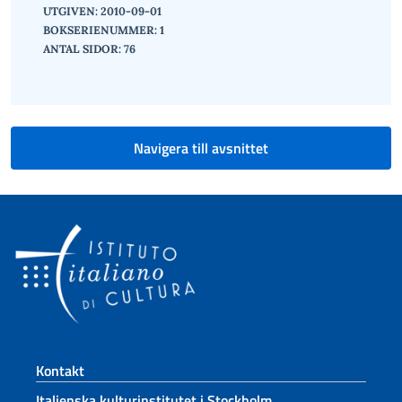
UTGIVEN:
2010-09-01
BOKSERIENUMMER: 1
ANTAL SIDOR: 76
Navigera till avsnittet
Footer section
Kontakt
Italienska kulturinstitutet i Stockholm