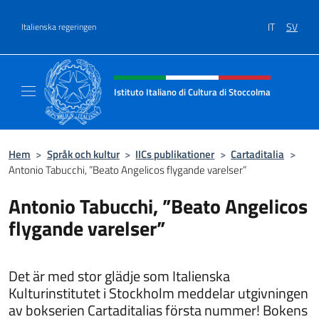
Go to content
IT
SV
Italienska regeringen
Header, social and menu of site
Istituto Italiano di Cultura di Stoccolma
Sito Ufficiale dell’Istituto Italiano di Cultur
Hem
>
Språk och kultur
>
IICs publikationer
>
Cartaditalia
>
Antonio Tabucchi, ”Beato Angelicos flygande varelser”
Antonio Tabucchi, ”Beato Angelicos
flygande varelser”
Det är med stor glädje som Italienska
Kulturinstitutet i Stockholm meddelar utgivningen
av bokserien Cartaditalias första nummer! Bokens