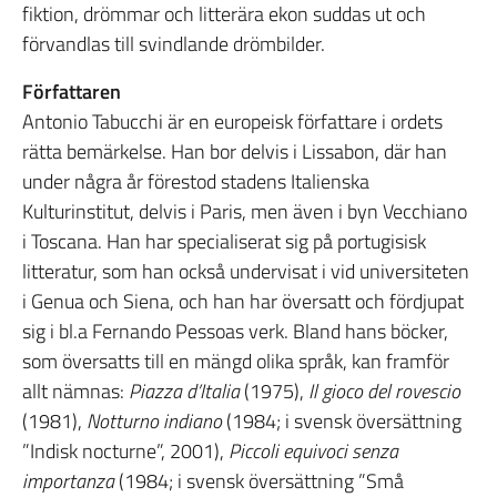
fiktion, drömmar och litterära ekon suddas ut och
förvandlas till svindlande drömbilder.
Författaren
Antonio Tabucchi är en europeisk författare i ordets
rätta bemärkelse. Han bor delvis i Lissabon, där han
under några år förestod stadens Italienska
Kulturinstitut, delvis i Paris, men även i byn Vecchiano
i Toscana. Han har specialiserat sig på portugisisk
litteratur, som han också undervisat i vid universiteten
i Genua och Siena, och han har översatt och fördjupat
sig i bl.a Fernando Pessoas verk. Bland hans böcker,
som översatts till en mängd olika språk, kan framför
allt nämnas:
Piazza d’Italia
(1975),
Il gioco del rovescio
(1981),
Notturno indiano
(1984; i svensk översättning
”Indisk nocturne”, 2001),
Piccoli equivoci senza
importanza
(1984; i svensk översättning ”Små