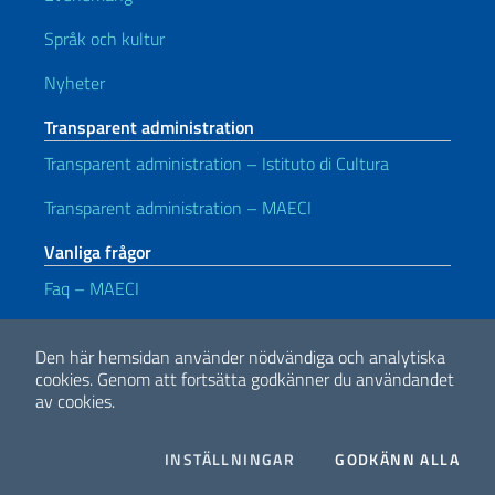
Språk och kultur
Nyheter
Transparent administration
Transparent administration – Istituto di Cultura
Transparent administration – MAECI
Vanliga frågor
Faq – MAECI
Användbara länkar
Den här hemsidan använder nödvändiga och analytiska
Note legali
Privacy e cookie policy
Dichiarazione di accessibilità
cookies.
Genom att fortsätta godkänner du användandet
av cookies.
2026 Copyright Utrikesdepartementet och internationellt samarbete
COOKIES
I CO
INSTÄLLNINGAR
GODKÄNN ALLA
Facebook
Twitter
Whatsapp