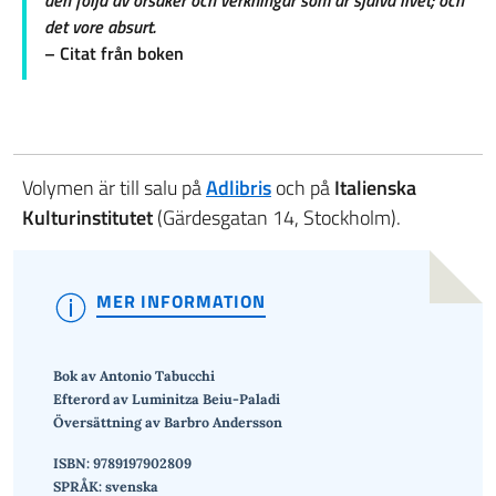
den följd av orsaker och verkningar som är själva livet; och
det vore absurt.
– Citat från boken
Volymen är till salu på
Adlibris
och på
Italienska
Kulturinstitutet
(Gärdesgatan 14, Stockholm).
MER INFORMATION
Bok av
Antonio Tabucchi
Efterord av Luminitza Beiu-Paladi
Översättning av
Barbro Andersson
ISBN: 9789197902809
SPRÅK:
svenska