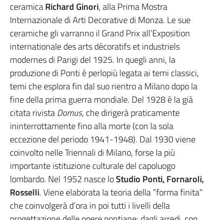
ceramica
Richard Ginori
, alla Prima Mostra
Internazionale di Arti Decorative di Monza. Le sue
ceramiche gli varranno il Grand Prix all’Exposition
internationale des arts décoratifs et industriels
modernes di Parigi del 1925
. In quegli anni, la
produzione di Ponti è perlopiù legata ai temi classici,
temi che esplora fin dal suo rientro a Milano dopo la
fine della prima guerra mondiale. Del 1928 è la già
citata rivista
Domus
, che dirigerà praticamente
ininterrottamente fino alla morte (con la sola
eccezione del periodo 1941-1948). Dal 1930 viene
coinvolto nelle Triennali di Milano, forse la più
importante istituzione culturale del capoluogo
lombardo. Nel 1952 nasce lo
Studio Ponti, Fornaroli,
Rosselli
. Viene elaborata la teoria della ”forma finita”
che coinvolgerà d’ora in poi tutti i livelli della
progettazione delle opere pontiane: dagli arredi, con