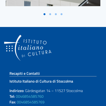
Sezione footer
Recapiti e Contatti
Istituto Italiano di Cultura di Stoccolma
Indirizzo:
Gärdesgatan 14 – 11527 Stoccolma
Tel:
0046854585760
Fax:
0046854585769