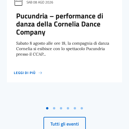
SAB 08 AGO 2026
Pucundria – performance di
danza della Cornelia Dance
Company
Sabato 8 agosto alle ore 18, la compagnia di danza
Cornelia si esibisce con lo spettacolo Pucundria
presso il CCAP...
LEGGI DI PIÙ
PUCUNDRIA – PERFORMANCE DI DANZA DELLA CORNELIA DANCE
Tutti gli eventi