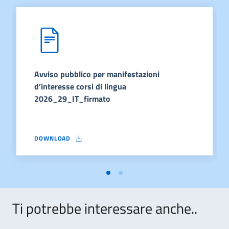
Avviso pubblico per manifestazioni
d’interesse corsi di lingua
2026_29_IT_firmato
DOWNLOAD
AVVISO PUBBLICO PER MANIFESTAZIONI D’INTERESSE CORSI D
Ti potrebbe interessare anche..