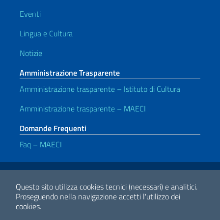
Eventi
Lingua e Cultura
Notizie
Amministrazione Trasparente
Amministrazione trasparente – Istituto di Cultura
Amministrazione trasparente – MAECI
Domande Frequenti
Faq – MAECI
Link Utili
Note legali
Privacy e cookie policy
Dichiarazione di accessibilità
Questo sito utilizza cookies tecnici (necessari) e analitici.
Proseguendo nella navigazione accetti l'utilizzo dei
cookies.
2026 Copyright Ministero degli Affari Esteri e della Cooperazione