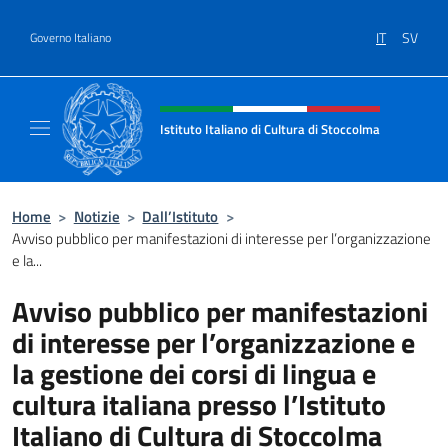
Salta al contenuto
IT
SV
Governo Italiano
Intestazione sito, social e menù
Istituto Italiano di Cultura di Stoccolma
Sito Ufficiale dell’Istituto Italiano di Cultur
Home
>
Notizie
>
Dall’Istituto
>
Avviso pubblico per manifestazioni di interesse per l’organizzazione
e la...
Avviso pubblico per manifestazioni
di interesse per l’organizzazione e
la gestione dei corsi di lingua e
cultura italiana presso l’Istituto
Italiano di Cultura di Stoccolma