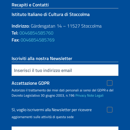
Sezione footer
Recapiti e Contatti
Istituto Italiano di Cultura di Stoccolma
Indirizzo:
Gärdesgatan 14 – 11527 Stoccolma
Tel:
0046854585760
Fax:
0046854585769
Iscriviti alla nostra Newsletter
Inserisci la tua email
Accettazione GDPR
Autorizzo il trattamento dei miei dati personali ai sensi del GDPR e del
Decreto Legislativo 30 giugno 2003, n.196
Privacy
Note Legali
Sì, voglio iscrivermi alla Newsletter per ricevere
aggiornamenti sulle attività di questa sede