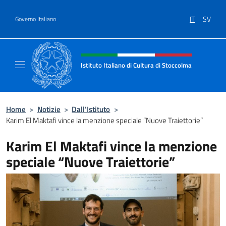
Salta al contenuto
IT
SV
Governo Italiano
Intestazione sito, social e menù
Istituto Italiano di Cultura di Stoccolma
Sito Ufficiale dell’Istituto Italiano di Cultur
Home
>
Notizie
>
Dall’Istituto
>
Karim El Maktafi vince la menzione speciale “Nuove Traiettorie”
Karim El Maktafi vince la menzione
speciale “Nuove Traiettorie”