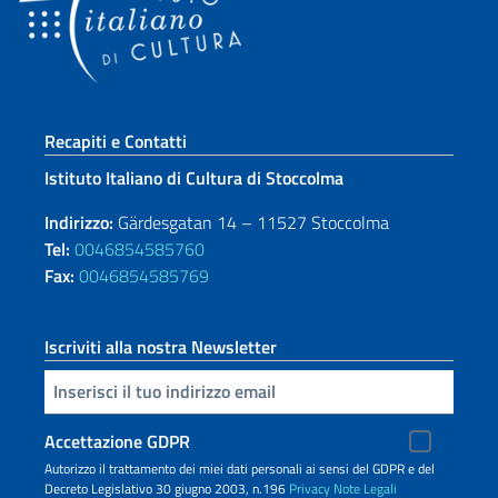
Sezione footer
Recapiti e Contatti
Istituto Italiano di Cultura di Stoccolma
Indirizzo:
Gärdesgatan 14 – 11527 Stoccolma
Tel:
0046854585760
Fax:
0046854585769
Iscriviti alla nostra Newsletter
Inserisci la tua email
Accettazione GDPR
Autorizzo il trattamento dei miei dati personali ai sensi del GDPR e del
Decreto Legislativo 30 giugno 2003, n.196
Privacy
Note Legali