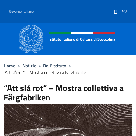
Salta al contenuto
IT
SV
Governo Italiano
Intestazione sito, social e menù
Istituto Italiano di Cultura di Stoccolma
Sito Ufficiale dell’Istituto Italiano di Cultur
Home
>
Notizie
>
Dall’Istituto
>
“Att slå rot” – Mostra collettiva a Färgfabriken
“Att slå rot” – Mostra collettiva a
Färgfabriken