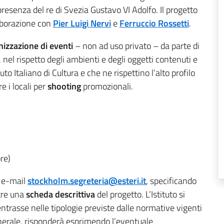
resenza del re di Svezia Gustavo VI Adolfo. Il progetto
aborazione con
Pier Luigi Nervi
e
Ferruccio Rossetti
.
nizzazione di eventi
– non ad uso privato – da parte di
, nel rispetto degli ambienti e degli oggetti contenuti e
to Italiano di Cultura e che ne rispettino l’alto profilo
e i locali per
shooting
promozionali.
re)
o e-mail
stockholm.segreteria@esteri.it
, specificando
ltre una
scheda descrittiva
del progetto. L’Istituto si
ientrasse nelle tipologie previste dalle normative vigenti
enerale, risponderà esprimendo l’eventuale