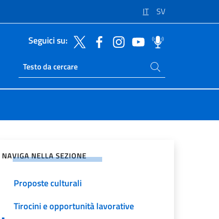
IT
SV
Seguici su:
Cerca nel sito
Ricerca sito live
vidi sui Social Network
NAVIGA NELLA SEZIONE
Proposte culturali
Tirocini e opportunità lavorative