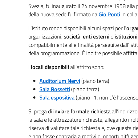
Svezia, fu inaugurato il 24 novembre 1958 alla p
della nuova sede fu firmato da
Gio Ponti
in coll
L’Istituto rende disponibili alcuni spazi per l’
orga
organizzazioni,
società
,
enti esterni
o
istituzioni
compatibilmente alle finalità perseguite dall’Istitu
della programmazione. È inoltre possibile affittar
I
locali disponibili
all’affitto sono:
Auditorium Nervi
(piano terra)
Sala Rossetti
(piano terra)
Sala espositiva
(piano -1, non c’è l’ascenso
Si prega di
inviare
formale richiesta
all’indirizz
la sala e le attrezzature richieste, allegando ino
riserva di valutare tale richiesta e, ove questa r
e non fosse contraria a motivi di opportunità g