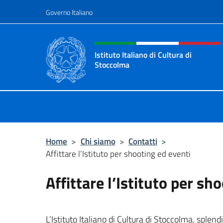
Salta al contenuto
Governo Italiano
Intestazione sito, social 
Istituto Italiano di Cultura di
Stoccolma
Sito Ufficiale dell’Istituto Italiano 
Home
>
Chi siamo
>
Contatti
>
Affittare l’Istituto per shooting ed eventi
Affittare l’Istituto per sh
L’Istituto Italiano di Cultura di Stoccolma, splend