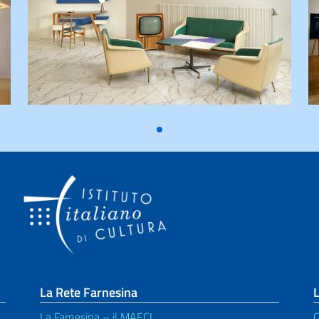
La Rete Farnesina
L
La Farnesina – il MAECI
C