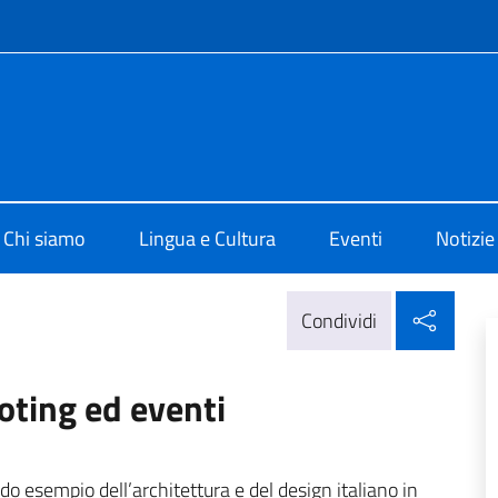
e menù
di Cultura di Stoccolma
Chi siamo
Lingua e Cultura
Eventi
Notizie
Condi
Condividi
ooting ed eventi
ido esempio dell’architettura e del design italiano in