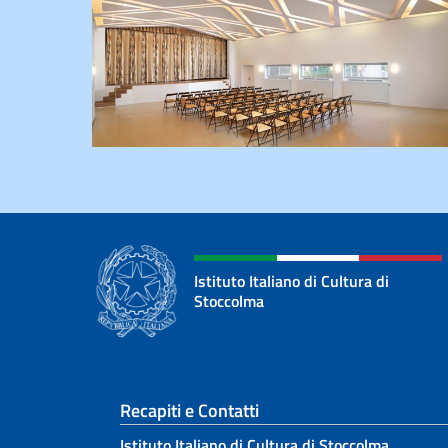
Istituto Italiano di Cultura di
Stoccolma
Sezione footer
Recapiti e Contatti
Istituto Italiano di Cultura di Stoccolma