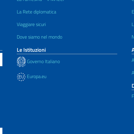
La Rete diplomatica
E
Viaggiare sicuri
L
Dove siamo nel mondo
N
Le Istituzioni
A
Governo Italiano
A
Europa.eu
F