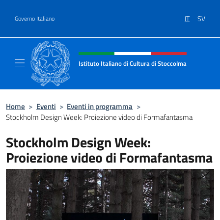
Salta al contenuto
IT
SV
Governo Italiano
Intestazione sito, social e menù
Istituto Italiano di Cultura di Stoccolma
Sito Ufficiale dell’Istituto Italiano di Cultur
Home
>
Eventi
>
Eventi in programma
>
Stockholm Design Week: Proiezione video di Formafantasma
Stockholm Design Week:
Proiezione video di Formafantasma