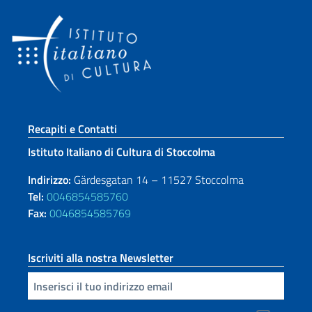
Sezione footer
Recapiti e Contatti
Istituto Italiano di Cultura di Stoccolma
Indirizzo:
Gärdesgatan 14 – 11527 Stoccolma
Tel:
0046854585760
Fax:
0046854585769
Iscriviti alla nostra Newsletter
Inserisci la tua email