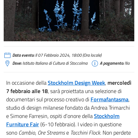
Data evento:
Il 07 Febbraio 2024, 18:00 (Ora locale)
Dove:
Istituto Italiano di Cultura di Stoccolma
A pagamento:
No
In occasione della
Stockholm Design Week
,
mercoledì
7 febbraio
alle 18
, sarà proiettata una selezione di
documentari sul processo creativo di
Formafantasma
,
studio di design milanese fondato da Andrea Trimarchi
e Simone Farresin, ospiti d’onore della
Stockholm
Furniture Fair
(6-10 febbraio). I video in questione
sono
Cambio
,
Ore Streams
e
Tacchini Flock
. Non perdete