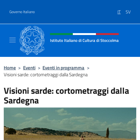
Salta al contenuto
IT
SV
Governo Italiano
Intestazione sito, social e menù
Istituto Italiano di Cultura di Stoccolma
Sito Ufficiale dell’Istituto Italiano di Cultur
Home
>
Eventi
>
Eventi in programma
>
Visioni sarde: cortometraggi dalla Sardegna
Visioni sarde: cortometraggi dalla
Sardegna