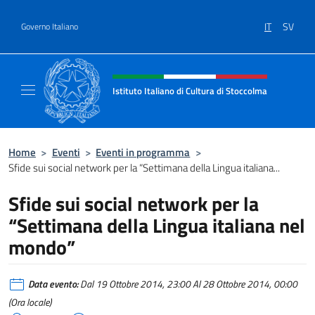
Salta al contenuto
IT
SV
Governo Italiano
Intestazione sito, social e menù
Istituto Italiano di Cultura di Stoccolma
Sito Ufficiale dell’Istituto Italiano di Cultur
Home
>
Eventi
>
Eventi in programma
>
Sfide sui social network per la “Settimana della Lingua italiana...
Sfide sui social network per la
“Settimana della Lingua italiana nel
mondo”
Data evento:
Dal 19 Ottobre 2014, 23:00 Al 28 Ottobre 2014, 00:00
(Ora locale)