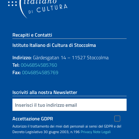
Sezione footer
Recapiti e Contatti
Istituto Italiano di Cultura di Stoccolma
Indirizzo:
Gärdesgatan 14 – 11527 Stoccolma
Tel:
0046854585760
Fax:
0046854585769
Iscriviti alla nostra Newsletter
Inserisci la tua email
Accettazione GDPR
Autorizzo il trattamento dei miei dati personali ai sensi del GDPR e del
Decreto Legislativo 30 giugno 2003, n.196
Privacy
Note Legali