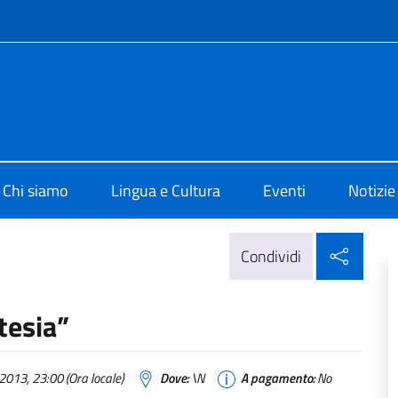
e menù
di Cultura di Stoccolma
Chi siamo
Lingua e Cultura
Eventi
Notizie
Condi
Condividi
tesia”
2013, 23:00 (Ora locale)
Dove:
\N
A pagamento:
No