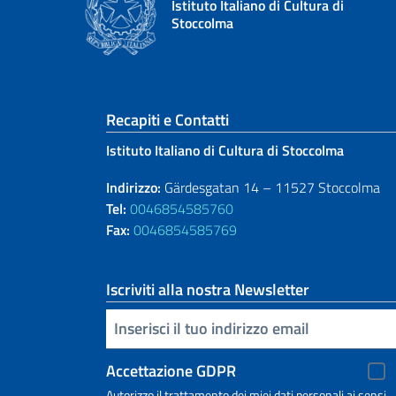
Istituto Italiano di Cultura di
Stoccolma
Sezione footer
Recapiti e Contatti
Istituto Italiano di Cultura di Stoccolma
Indirizzo:
Gärdesgatan 14 – 11527 Stoccolma
Tel:
0046854585760
Fax:
0046854585769
Iscriviti alla nostra Newsletter
Inserisci la tua email
Accettazione GDPR
Autorizzo il trattamento dei miei dati personali ai sensi