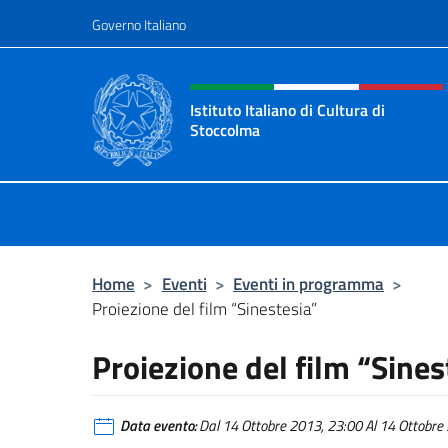
Salta al contenuto
Governo Italiano
Intestazione sito, social 
Istituto Italiano di Cultura di
Stoccolma
Sito Ufficiale dell’Istituto Italiano 
Home
>
Eventi
>
Eventi in programma
>
Proiezione del film “Sinestesia”
Proiezione del film “Sines
Data evento:
Dal 14 Ottobre 2013, 23:00 Al 14 Ottobre 