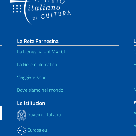
La Rete Farnesina
L
La Farnesina – il MAECI
C
La Rete diplomatica
E
Viaggiare sicuri
L
Dove siamo nel mondo
N
Le Istituzioni
A
Governo Italiano
A
Europa.eu