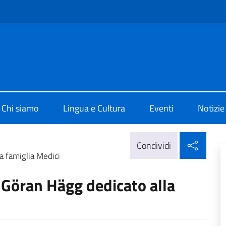
e menù
di Cultura di Stoccolma
Chi siamo
Lingua e Cultura
Eventi
Notizie
Condi
Condividi
a famiglia Medici
i Göran Hägg dedicato alla