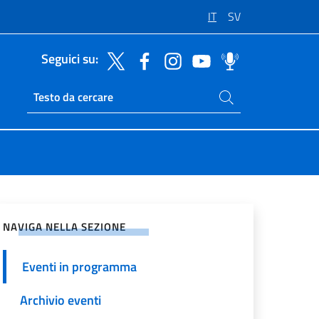
IT
SV
Seguici su:
Cerca nel sito
Ricerca sito live
vidi sui Social Network
NAVIGA NELLA SEZIONE
Eventi in programma
Archivio eventi