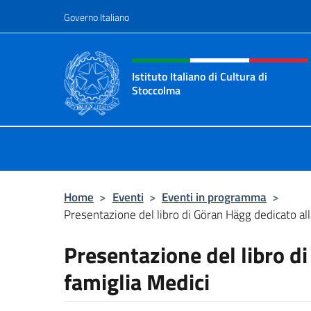
Salta al contenuto
Governo Italiano
Intestazione sito, social 
Istituto Italiano di Cultura di
Stoccolma
Sito Ufficiale dell’Istituto Italiano 
Home
>
Eventi
>
Eventi in programma
>
Presentazione del libro di Göran Hägg dedicato all
Presentazione del libro d
famiglia Medici