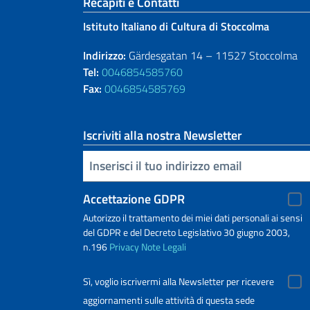
Sezione footer
Recapiti e Contatti
Istituto Italiano di Cultura di Stoccolma
Indirizzo:
Gärdesgatan 14 – 11527 Stoccolma
Tel:
0046854585760
Fax:
0046854585769
Iscriviti alla nostra Newsletter
Inserisci la tua email
Accettazione GDPR
Autorizzo il trattamento dei miei dati personali ai sensi
del GDPR e del Decreto Legislativo 30 giugno 2003,
n.196
Privacy
Note Legali
Sì, voglio iscrivermi alla Newsletter per ricevere
aggiornamenti sulle attività di questa sede