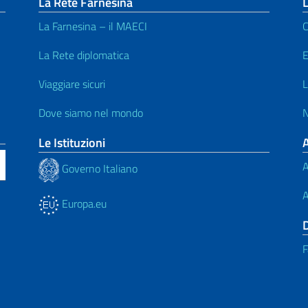
La Rete Farnesina
L
La Farnesina – il MAECI
C
La Rete diplomatica
E
Viaggiare sicuri
L
Dove siamo nel mondo
N
Le Istituzioni
A
Governo Italiano
A
Europa.eu
F