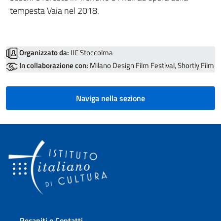
tempesta Vaia nel 2018.
Organizzato da:
IIC Stoccolma
In collaborazione con:
Milano Design Film Festival, Shortly Film
Naviga nella sezione
Sezione footer
Recapiti e Contatti