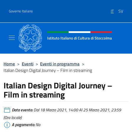
Salta al contenuto
IT
SV
Governo Italiano
Intestazione sito, social e menù
Istituto Italiano di Cultura di Stoccolma
Sito Ufficiale dell’Istituto Italiano di Cultur
Home
>
Eventi
>
Eventi in programma
>
Italian Design Digital Journey – Film in streaming
Italian Design Digital Journey –
Film in streaming
Data evento:
Dal 18 Marzo 2021, 14:00 Al 25 Marzo 2021, 23:59
(Ora locale)
A pagamento:
No