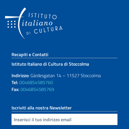
Sezione footer
Recapiti e Contatti
Istituto Italiano di Cultura di Stoccolma
Indirizzo:
Gärdesgatan 14 – 11527 Stoccolma
Tel:
0046854585760
Fax:
0046854585769
Iscriviti alla nostra Newsletter
Inserisci la tua email