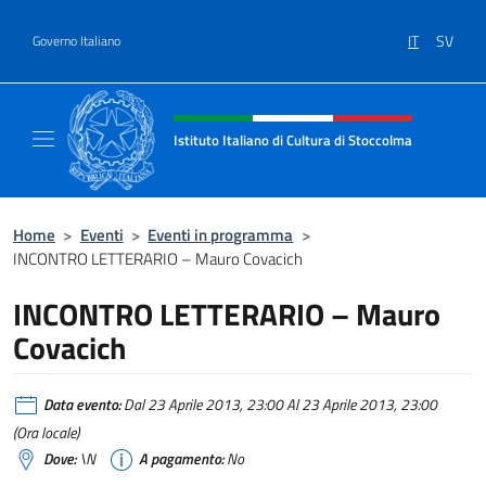
Salta al contenuto
IT
SV
Governo Italiano
Intestazione sito, social e menù
Istituto Italiano di Cultura di Stoccolma
Sito Ufficiale dell’Istituto Italiano di Cultur
Home
>
Eventi
>
Eventi in programma
>
INCONTRO LETTERARIO – Mauro Covacich
INCONTRO LETTERARIO – Mauro
Covacich
Data evento:
Dal 23 Aprile 2013, 23:00 Al 23 Aprile 2013, 23:00
(Ora locale)
Dove:
\N
A pagamento:
No