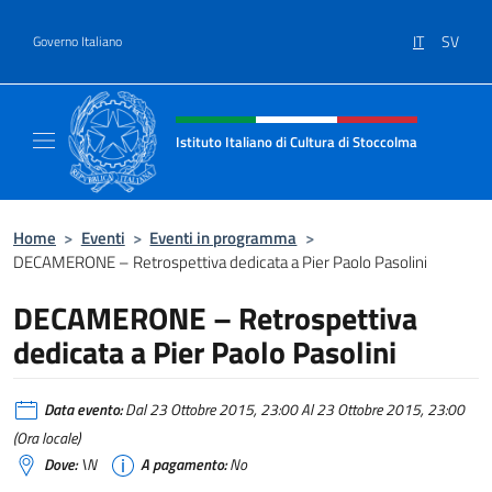
Salta al contenuto
IT
SV
Governo Italiano
Intestazione sito, social e menù
Istituto Italiano di Cultura di Stoccolma
Sito Ufficiale dell’Istituto Italiano di Cultur
Home
>
Eventi
>
Eventi in programma
>
DECAMERONE – Retrospettiva dedicata a Pier Paolo Pasolini
DECAMERONE – Retrospettiva
dedicata a Pier Paolo Pasolini
Data evento:
Dal 23 Ottobre 2015, 23:00 Al 23 Ottobre 2015, 23:00
(Ora locale)
Dove:
\N
A pagamento:
No