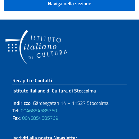
Naviga nella sezione
Sezione footer
Recapiti e Contatti
Istituto Italiano di Cultura di Stoccolma
Indirizzo:
Gärdesgatan 14 – 11527 Stoccolma
Tel:
0046854585760
Fax:
0046854585769
Iscriviti alla nostra Newsletter