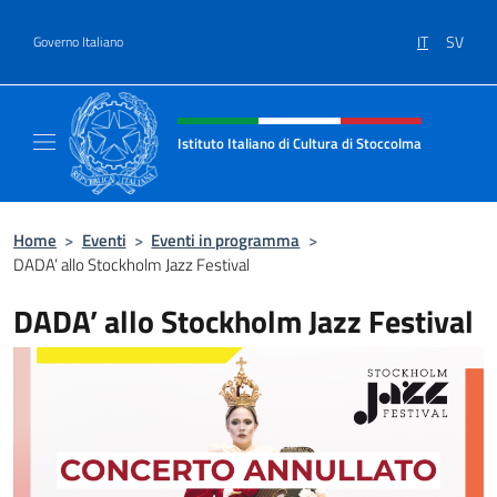
Salta al contenuto
IT
SV
Governo Italiano
Intestazione sito, social e menù
Istituto Italiano di Cultura di Stoccolma
Sito Ufficiale dell’Istituto Italiano di Cultur
Home
>
Eventi
>
Eventi in programma
>
DADA’ allo Stockholm Jazz Festival
DADA’ allo Stockholm Jazz Festival