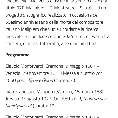
(violoncello). Nel 2023 è uscito il loro primo disco dal
titolo “G.F. Malipiero – C. Monteverdi”. Si tratta di un
progetto discografico realizzato in occasione del
50esimo anniversario della morte del compositore
italiano Malipiero che vuole ricordarne la ricerca
musicale. Si conclude così un 2024 pieno di eventi tra
concerti, cinema, fotografia, arte e architettura.
Programma
Claudio Monteverdi (Cremona, 9 maggio 1567 –
Venezia, 29 novembre 1643) Messa a quattro voci
1650 post.,
Kyrie e Gloria
(durata: 7’)
Gian Francesco Malipiero (Venezia, 18 marzo 1882 –
Treviso, 1º agosto 1973) Quartetto n. 3,
“Cantari alla
Madrigalesca”
(durata: 16’)
Claudio Monteverdi (Cremona, 9 maggio 1567 –