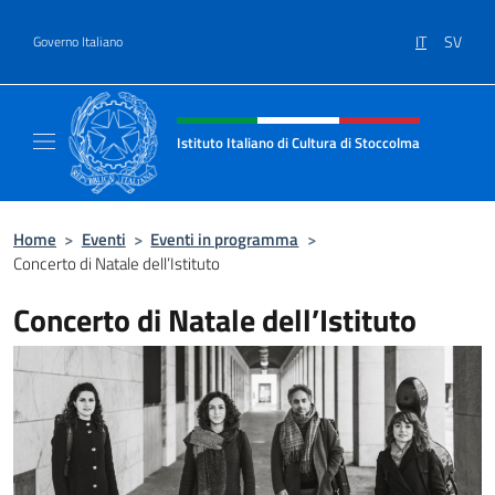
Salta al contenuto
IT
SV
Governo Italiano
Intestazione sito, social e menù
Istituto Italiano di Cultura di Stoccolma
Sito Ufficiale dell’Istituto Italiano di Cultur
Home
>
Eventi
>
Eventi in programma
>
Concerto di Natale dell’Istituto
Concerto di Natale dell’Istituto