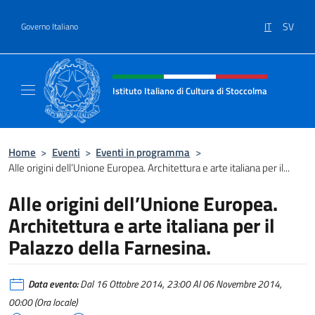
Salta al contenuto
IT
SV
Governo Italiano
Intestazione sito, social e menù
Istituto Italiano di Cultura di Stoccolma
Sito Ufficiale dell’Istituto Italiano di Cultur
Home
>
Eventi
>
Eventi in programma
>
Alle origini dell’Unione Europea. Architettura e arte italiana per il...
Alle origini dell’Unione Europea.
Architettura e arte italiana per il
Palazzo della Farnesina.
Data evento:
Dal 16 Ottobre 2014, 23:00 Al 06 Novembre 2014,
00:00 (Ora locale)