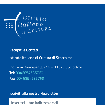
Sezione footer
Recapiti e Contatti
Istituto Italiano di Cultura di Stoccolma
Indirizzo:
Gärdesgatan 14 – 11527 Stoccolma
Tel:
0046854585760
Fax:
0046854585769
Iscriviti alla nostra Newsletter
Inserisci la tua email