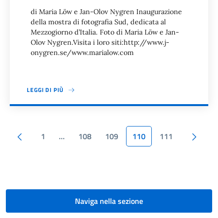
di Maria Löw e Jan-Olov Nygren Inaugurazione
della mostra di fotografia Sud, dedicata al
Mezzogiorno d’Italia. Foto di Maria Löw e Jan-
Olov Nygren.Visita i loro siti:http://www.j-
onygren.se/www.marialow.com
LEGGI DI PIÙ
Paginazione
Pagina precedente
Pagi
1
…
108
109
110
111
Naviga nella sezione