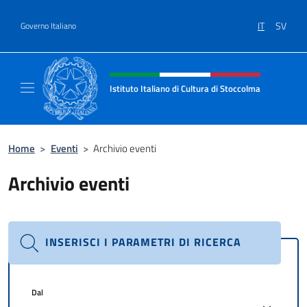
Salta al contenuto
IT
SV
Governo Italiano
Intestazione sito, social e menù
Istituto Italiano di Cultura di Stoccolma
Sito Ufficiale dell’Istituto Italiano di Cultur
Home
>
Eventi
>
Archivio eventi
Archivio eventi
INSERISCI I PARAMETRI DI RICERCA
Dal