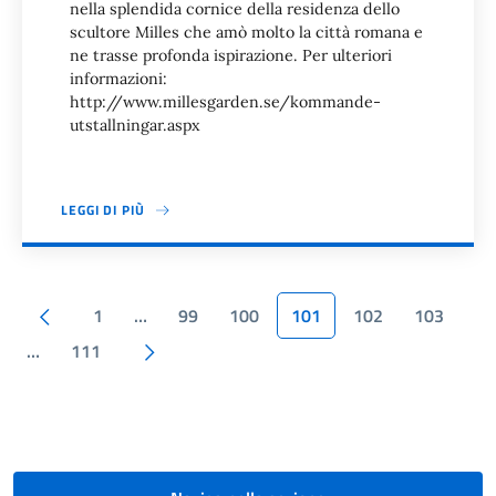
nella splendida cornice della residenza dello
scultore Milles che amò molto la città romana e
ne trasse profonda ispirazione. Per ulteriori
informazioni:
http://www.millesgarden.se/kommande-
utstallningar.aspx
LEGGI DI PIÙ
Paginazione
Pagina precedente
1
…
99
100
101
102
103
Pagina successiva
…
111