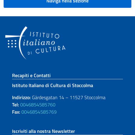
Naviga nella sezione
Sezione footer
Recapiti e Contatti
Istituto Italiano di Cultura di Stoccolma
Indirizzo:
Gärdesgatan 14 – 11527 Stoccolma
Tel:
0046854585760
Fax:
0046854585769
Iscriviti alla nostra Newsletter