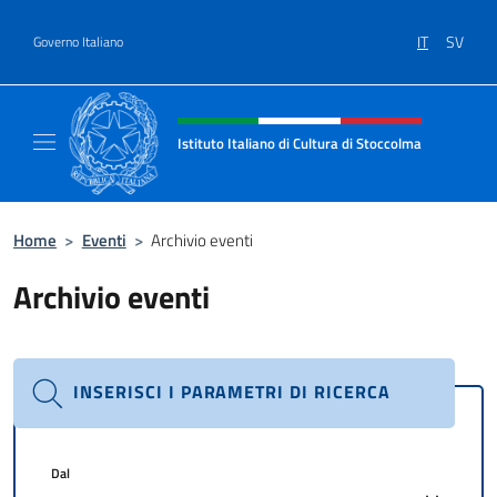
Salta al contenuto
IT
SV
Governo Italiano
Intestazione sito, social e menù
Istituto Italiano di Cultura di Stoccolma
Sito Ufficiale dell’Istituto Italiano di Cultur
Home
>
Eventi
>
Archivio eventi
Archivio eventi
INSERISCI I PARAMETRI DI RICERCA
Dal