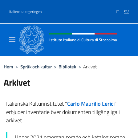
Go to content
IT
SV
Italienska regeringen
Header, social and menu of site
Istituto Italiano di Cultura di Stoccolma
Sito Ufficiale dell’Istituto Italiano di Cultur
Hem
>
Språk och kultur
>
Bibliotek
>
Arkivet
Arkivet
Italienska Kulturinstitutet ”
Carlo Maurilio Lerici
”
erbjuder inventarie över dokumenten tillgängliga i
arkivet.
Under 2021 omorganiserade och katalogiserade