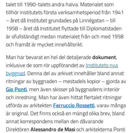
talet till 1990-talets andra halva. Materialet som
tillhör institutets första verksamhetsperiod från 1941
– året då Institutet grundades på Linnégatan – till
1958 – året då Institutet flyttade till Diplomatstaden
är ofullständigt medan materialet från och med 1958
och framåt är mycket innehållsrikt.
Man har bevarat en hel del detaljerade
dokument
,
inklusive de som rör uppförandet av
Institutets nya
byggnad
. Denna del av arkivet innehåller bland annat
ritningar av byggnaden – mestadels kopior – gjorda av
Gio Ponti
, men även skisser på byggnadens interiör
och inredning. Man har även hittat flertalet ritningar
utförda av arkitekten
Ferruccio Rossetti
, varav många
är original. Det finns också en mängd olika brev, bland
annat korrespondens mellan den dåvarande
Direktören
Alessandro de Masi
och arkitekterna Ponti