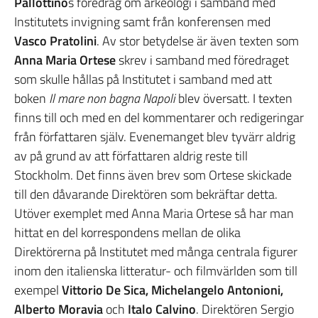
Pallottino
s föredrag om arkeologi i samband med
Institutets invigning samt från konferensen med
Vasco Pratolini
. Av stor betydelse är även texten som
Anna Maria Ortese
skrev i samband med föredraget
som skulle hållas på Institutet i samband med att
boken
Il mare non bagna Napoli
blev översatt. I texten
finns till och med en del kommentarer och redigeringar
från författaren själv. Evenemanget blev tyvärr aldrig
av på grund av att författaren aldrig reste till
Stockholm. Det finns även brev som Ortese skickade
till den dåvarande Direktören som bekräftar detta.
Utöver exemplet med Anna Maria Ortese så har man
hittat en del korrespondens mellan de olika
Direktörerna på Institutet med många centrala figurer
inom den italienska litteratur- och filmvärlden som till
exempel
Vittorio De Sica, Michelangelo Antonioni,
Alberto Moravia
och
Italo Calvino
. Direktören Sergio