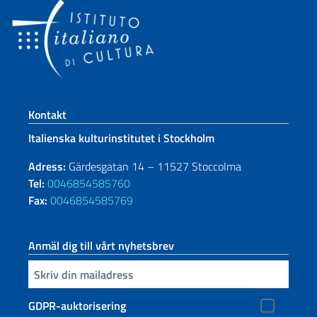
Footer section
Kontakt
Italienska kulturinstitutet i Stockholm
Adress:
Gärdesgatan 14 – 11527 Stoccolma
Tel:
0046854585760
Fax:
0046854585769
Anmäl dig till vårt nyhetsbrev
Infoga din e-post
GDPR-auktorisering