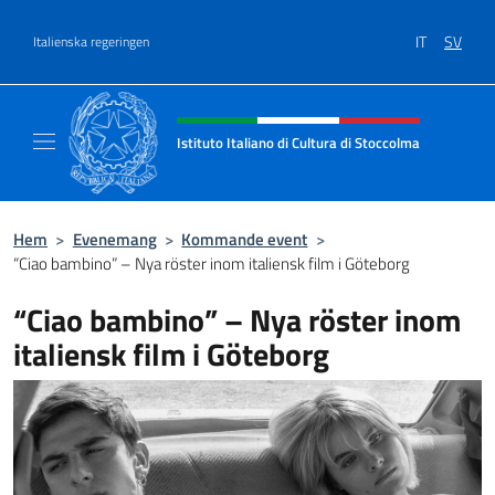
Go to content
IT
SV
Italienska regeringen
Header, social and menu of site
Istituto Italiano di Cultura di Stoccolma
Sito Ufficiale dell’Istituto Italiano di Cultur
Hem
>
Evenemang
>
Kommande event
>
“Ciao bambino” – Nya röster inom italiensk film i Göteborg
“Ciao bambino” – Nya röster inom
italiensk film i Göteborg