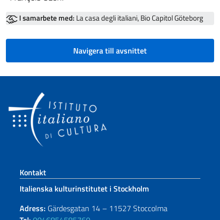
I samarbete med:
La casa degli italiani, Bio Capitol Göteborg
Navigera till avsnittet
Footer section
Kontakt
Italienska kulturinstitutet i Stockholm
Adress:
Gärdesgatan 14 – 11527 Stoccolma
Tel:
0046854585760