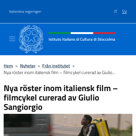
Go to content
IT
SV
Italienska regeringen
Header, social and menu of site
Istituto Italiano di Cultura di Stoccolma
Sito Ufficiale dell’Istituto Italiano di Cultur
Hem
>
Nyheter
>
Från institutet
>
Nya röster inom italiensk film – filmcykel curerad av Giulio...
Nya röster inom italiensk film –
filmcykel curerad av Giulio
Sangiorgio