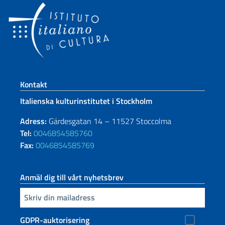
Footer section
Kontakt
Italienska kulturinstitutet i Stockholm
Adress:
Gärdesgatan 14 – 11527 Stoccolma
Tel:
0046854585760
Fax:
0046854585769
Anmäl dig till vårt nyhetsbrev
Infoga din e-post
GDPR-auktorisering