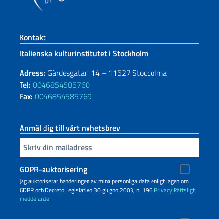
Footer section
Kontakt
Italienska kulturinstitutet i Stockholm
Adress:
Gärdesgatan 14 – 11527 Stoccolma
Tel:
0046854585760
Fax:
0046854585769
Anmäl dig till vårt nyhetsbrev
Infoga din e-post
GDPR-auktorisering
Jag auktoriserar handeringen av mina personliga data enligt lagen om
GDPR och Decreto Legislativo 30 giugno 2003, n. 196
Privacy
Rättsligt
meddelande