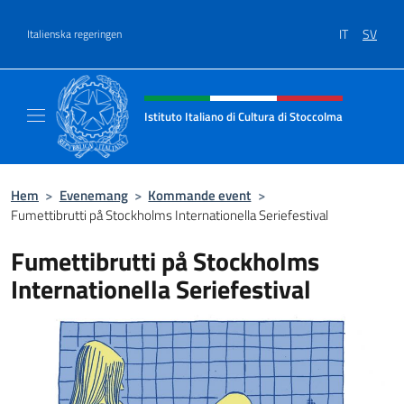
Go to content
IT
SV
Italienska regeringen
Header, social and menu of site
Istituto Italiano di Cultura di Stoccolma
Sito Ufficiale dell’Istituto Italiano di Cultur
Hem
>
Evenemang
>
Kommande event
>
Fumettibrutti på Stockholms Internationella Seriefestival
Fumettibrutti på Stockholms
Internationella Seriefestival