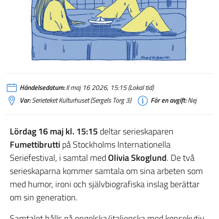
Händelsedatum:
Il maj 16 2026, 15:15 (Lokal tid)
Var:
Serieteket Kulturhuset (Sergels Torg 3)
För en avgift:
Nej
Lördag 16 maj kl. 15:15
deltar serieskaparen
Fumettibrutti
på Stockholms Internationella
Seriefestival, i samtal med
Olivia Skoglund
. De två
serieskaparna kommer samtala om sina arbeten som
med humor, ironi och självbiografiska inslag berättar
om sin generation.
Samtalet hålls på engelska/italienska med konsekutiv