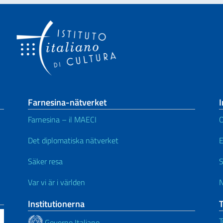
Farnesina-nätverket
I
Farnesina – il MAECI
Det diplomatiska nätverket
Säker resa
S
Var vi är i världen
N
Institutionerna
T
Governo Italiano