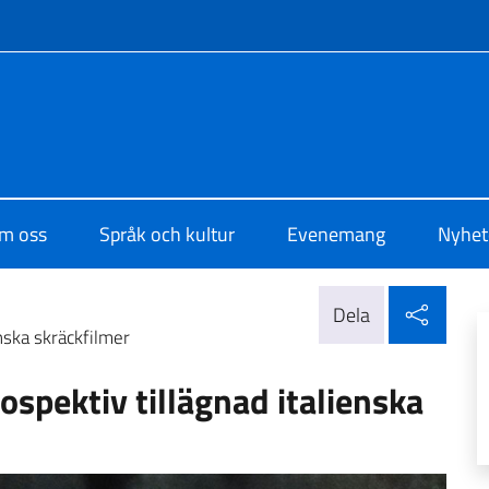
f site
di Cultura di Stoccolma
m oss
Språk och kultur
Evenemang
Nyhet
Dela 
Dela
enska skräckfilmer
rospektiv tillägnad italienska