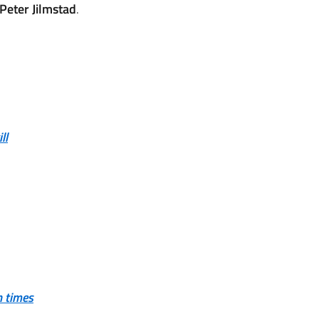
Peter Jilmstad
.
ll
n times