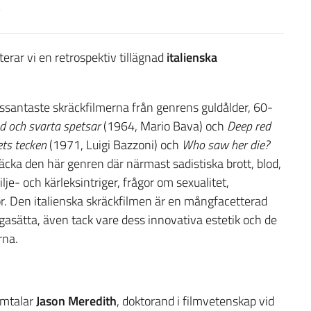
erar vi en retrospektiv tillägnad
italienska
ssantaste skräckfilmerna från genrens guldålder, 60-
d och svarta spetsar
(1964, Mario Bava) och
Deep red
ets tecken
(1971, Luigi Bazzoni) och
Who saw her die?
cka den här genren där närmast sadistiska brott, blod,
e- och kärleksintriger, frågor om sexualitet,
or. Den italienska skräckfilmen är en mångfacetterad
asätta, även tack vare dess innovativa estetik och de
rna.
samtalar
Jason Meredith
, doktorand i filmvetenskap vid