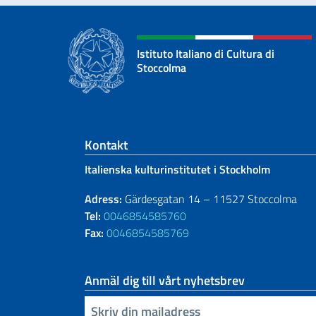
Istituto Italiano di Cultura di
Stoccolma
Footer section
Kontakt
Italienska kulturinstitutet i Stockholm
Adress:
Gärdesgatan 14 – 11527 Stoccolma
Tel:
0046854585760
Fax:
0046854585769
Anmäl dig till vårt nyhetsbrev
Infoga din e-post