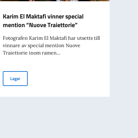
Karim El Maktafi vinner special
"Att 
mention “Nuove Traiettorie”
Färg
Fotografen Karim El Maktafi har utsetts till
18 apr
vinnare av special mention Nuove
Leone
Traiettorie inom ramen...
grupp
rot på
Karim El Maktafi vinner special mention “Nuove Traiettorie”
Lagar
Lag