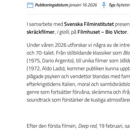
Publiceringsdatum:
januari 16 2026
Typ:
Nyheter
I samarbete med
Svenska Filminstitutet
present
skräckfilmer
,
i gialli
, på
Filmhuset – Bio Victor
.
Under våren 2026 utforskar vi några av de intre
och 70-talet. Från stilbildande klassiker som
Blo
(1975, Dario Argento), till unika filmer som
Våld
(1972, Aldo Lado), kommer publiken kunna upptä
plågade psyken och vendettor blandas med familj
efterkrigstidens Italien, moral och samtidsrädsl
genre som fortsätter förvåna, skrämma och ifråg
soundtrack som förstärker de kusliga atmosfäre
Efter den första filmen,
Deep red
, 19 februari, 