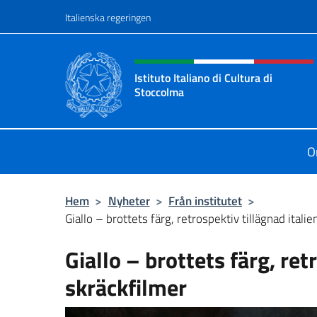
Go to content
Italienska regeringen
Header, social and menu o
Istituto Italiano di Cultura di
Stoccolma
Sito Ufficiale dell’Istituto Italiano 
O
Hem
>
Nyheter
>
Från institutet
>
Giallo – brottets färg, retrospektiv tillägnad itali
Giallo – brottets färg, ret
skräckfilmer