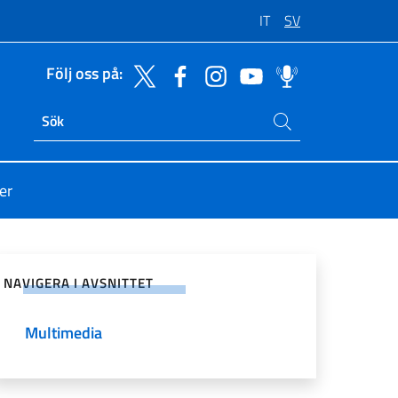
IT
SV
Följ oss på:
Sök på sajten
Ricerca sito live
er
på sociala nätverk
NAVIGERA I AVSNITTET
Multimedia