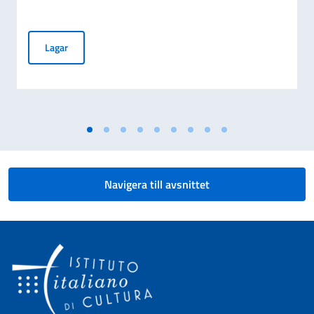
Luciano Floridi besökte Italienska Kulturinstitutet i Stockh
Lagar
Navigera till avsnittet