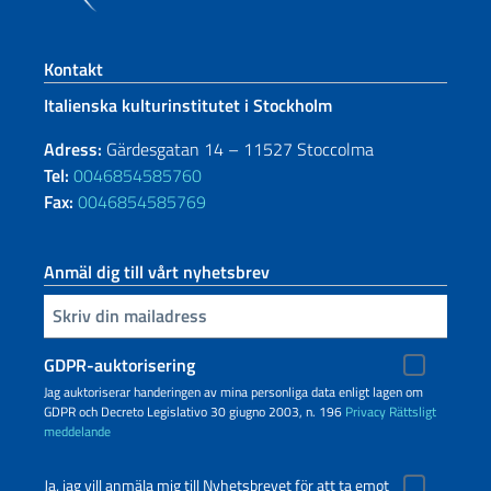
Footer section
Kontakt
Italienska kulturinstitutet i Stockholm
Adress:
Gärdesgatan 14 – 11527 Stoccolma
Tel:
0046854585760
Fax:
0046854585769
Anmäl dig till vårt nyhetsbrev
Infoga din e-post
GDPR-auktorisering
Jag auktoriserar handeringen av mina personliga data enligt lagen om
GDPR och Decreto Legislativo 30 giugno 2003, n. 196
Privacy
Rättsligt
meddelande
Ja, jag vill anmäla mig till Nyhetsbrevet för att ta emot