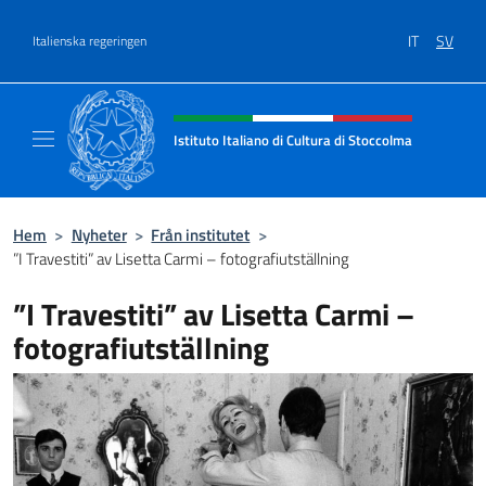
Go to content
IT
SV
Italienska regeringen
Header, social and menu of site
Istituto Italiano di Cultura di Stoccolma
Sito Ufficiale dell’Istituto Italiano di Cultur
Hem
>
Nyheter
>
Från institutet
>
”I Travestiti” av Lisetta Carmi – fotografiutställning
”I Travestiti” av Lisetta Carmi –
fotografiutställning