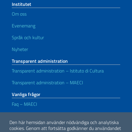
Institutet
Om oss
Evenemang
Språk och kultur
Nyheter
Transparent administration
Transparent administration – Istituto di Cultura
Transparent administration – MAECI
Vanliga frågor
Faq – MAECI
Användbara länkar
Den här hemsidan använder nödvändiga och analytiska
Note legali
Privacy e cookie policy
Dichiarazione di accessibilità
cookies.
Genom att fortsätta godkänner du användandet