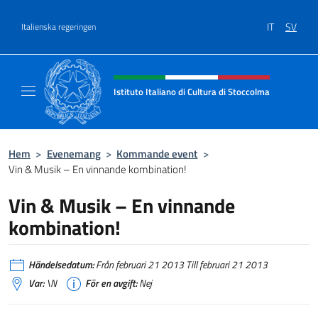
Go to content
IT
SV
Italienska regeringen
Header, social and menu of site
Istituto Italiano di Cultura di Stoccolma
Sito Ufficiale dell’Istituto Italiano di Cultur
Hem
>
Evenemang
>
Kommande event
>
Vin & Musik – En vinnande kombination!
Vin & Musik – En vinnande
kombination!
Händelsedatum:
Från februari 21 2013 Till februari 21 2013
Var:
\N
För en avgift:
Nej