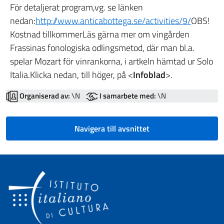
För detaljerat program,vg. se länken
nedan:
http://www.anticabottega.se/activities/9/
OBS!
Kostnad tillkommerLäs gärna mer om vingården
Frassinas fonologiska odlingsmetod, där man bl.a.
spelar Mozart för vinrankorna, i artkeln hämtad ur Solo
Italia.Klicka nedan, till höger, på <
Infoblad
>.
Organiserad av:
\N
I samarbete med:
\N
Navigera till avsnittet