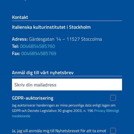
Footer section
Kontakt
Italienska kulturinstitutet i Stockholm
Adress:
Gärdesgatan 14 – 11527 Stoccolma
Tel:
0046854585760
Fax:
0046854585769
Anmäl dig till vårt nyhetsbrev
Infoga din e-post
GDPR-auktorisering
Jag auktoriserar handeringen av mina personliga data enligt lagen om
GDPR och Decreto Legislativo 30 giugno 2003, n. 196
Privacy
Rättsligt
meddelande
Ja, jag vill anmäla mig till Nyhetsbrevet för att ta emot