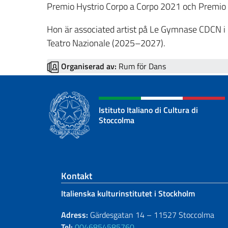
Premio Hystrio Corpo a Corpo 2021 och Premio
Hon är associated artist på Le Gymnase CDCN i 
Teatro Nazionale (2025–2027).
Organiserad av:
Rum för Dans
Istituto Italiano di Cultura di
Stoccolma
Footer section
Kontakt
Italienska kulturinstitutet i Stockholm
Adress:
Gärdesgatan 14 – 11527 Stoccolma
Tel:
0046854585760