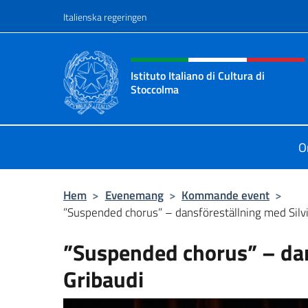
Go to content
Italienska regeringen
Header, social and menu o
Istituto Italiano di Cultura di
Stoccolma
Sito Ufficiale dell’Istituto Italiano 
O
Hem
>
Evenemang
>
Kommande event
>
”Suspended chorus” – dansföreställning med Silvi
”Suspended chorus” – dan
Gribaudi