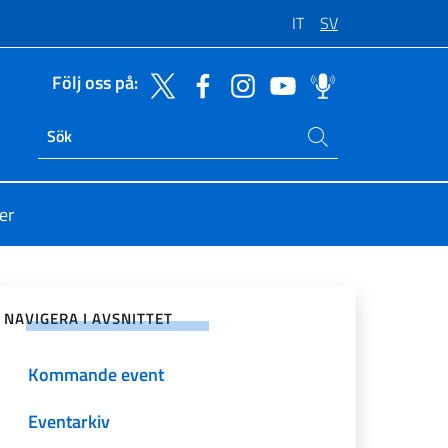
IT
SV
Följ oss på:
Sök på sajten
Ricerca sito live
er
på sociala nätverk
NAVIGERA I AVSNITTET
Kommande event
Eventarkiv