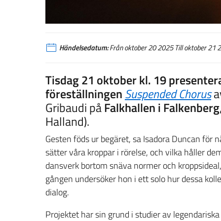
Händelsedatum:
Från oktober 20 2025 Till oktober 21 
Tisdag 21 oktober kl. 19 presente
föreställningen
Suspended Chorus
a
Gribaudi på
Falkhallen i Falkenberg
Halland).
Gesten föds ur begäret, sa Isadora Duncan för n
sätter våra kroppar i rörelse, och vilka håller de
dansverk bortom snäva normer och kroppsideal,
gången undersöker hon i ett solo hur dessa koll
dialog.
Projektet har sin grund i studier av legendari