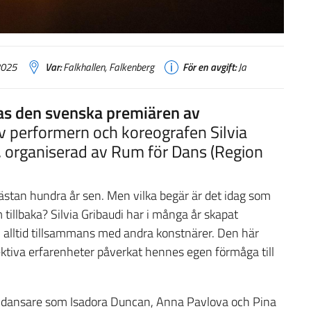
2025
Var:
Falkhallen, Falkenberg
För en avgift:
Ja
ras den svenska premiären av
v performern och koreografen Silvia
, organiserad av Rum för Dans (Region
ästan hundra år sen. Men vilka begär är det idag som
m tillbaka? Silvia Gribaudi har i många år skapat
 alltid tillsammans med andra konstnärer. Den här
ektiva erfarenheter påverkat hennes egen förmåga till
ska dansare som Isadora Duncan, Anna Pavlova och Pina