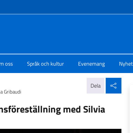
f site
di Cultura di Stoccolma
m oss
Språk och kultur
Evenemang
Nyhet
Dela 
Dela
a Gribaudi
sföreställning med Silvia