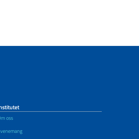
nstitutet
Om oss
Evenemang