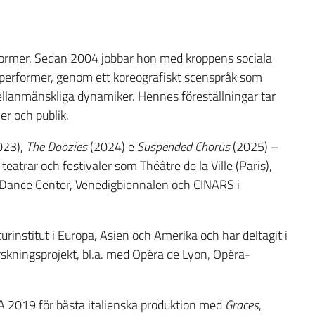
erformer. Sedan 2004 jobbar hon med kroppens sociala
 performer, genom ett koreografiskt scenspråk som
llanmänskliga dynamiker. Hennes föreställningar tar
r och publik.
023),
The Doozies
(2024) e
Suspended Chorus
(2025) –
teatrar och festivaler som Théâtre de la Ville (Paris),
l Dance Center, Venedigbiennalen och CINARS i
urinstitut i Europa, Asien och Amerika och har deltagit i
rskningsprojekt, bl.a. med Opéra de Lyon, Opéra-
2019 för bästa italienska produktion med
Graces
,