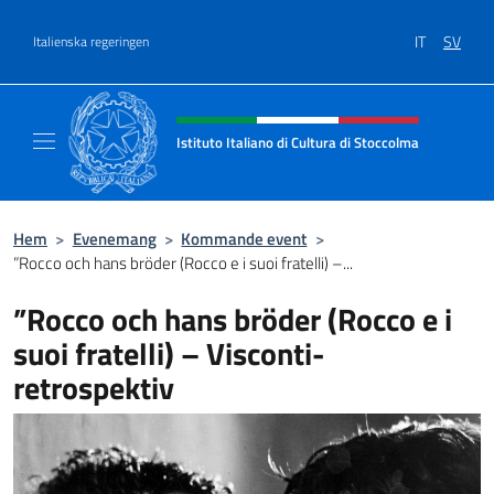
Go to content
IT
SV
Italienska regeringen
Header, social and menu of site
Istituto Italiano di Cultura di Stoccolma
Sito Ufficiale dell’Istituto Italiano di Cultur
Hem
>
Evenemang
>
Kommande event
>
”Rocco och hans bröder (Rocco e i suoi fratelli) –...
”Rocco och hans bröder (Rocco e i
suoi fratelli) – Visconti-
retrospektiv