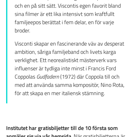
och en på sitt sätt. Viscontis egen favorit bland
sina filmer är ett lika intensivt som kraftfullt
familjeepos berättat i fem delar, en för varje
broder.
Visconti skapar en fascinerande väv av desperat
ambition, såriga familjeband och livets karga
verklighet. Ett neorealistiskt mästerverk vars
influenser är tydliga inte minst i Francis Ford
Coppolas
Gudfadern
(1972) där Coppola till och
med att använda samma kompositör, Nino Rota,
för att skapa en mer italiensk stämning.
Institutet har gratisbiljetter till de 10 första som
anmäler sig via vår hemsida
. När gratisbiljetterna är