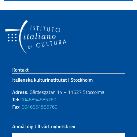
Footer section
Kontakt
Italienska kulturinstitutet i Stockholm
Adress:
Gärdesgatan 14 – 11527 Stoccolma
Tel:
0046854585760
Fax:
0046854585769
Anmäl dig till vårt nyhetsbrev