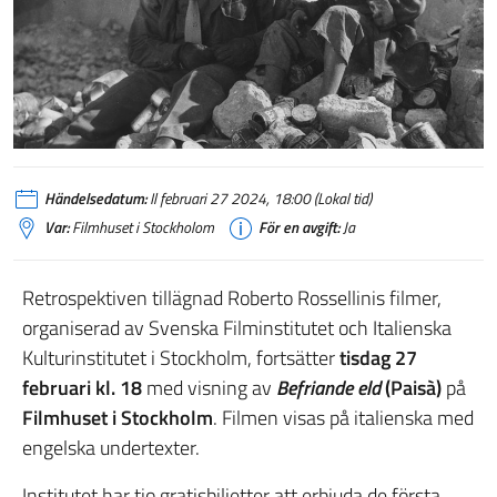
Händelsedatum:
Il februari 27 2024, 18:00 (Lokal tid)
Var:
Filmhuset i Stockholom
För en avgift:
Ja
Retrospektiven tillägnad Roberto Rossellinis filmer,
organiserad av Svenska Filminstitutet och Italienska
Kulturinstitutet i Stockholm, fortsätter
tisdag 27
februari kl. 18
med visning av
Befriande eld
(Paisà)
på
Filmhuset
i Stockholm
. Filmen visas på italienska med
engelska undertexter.
Institutet har tio gratisbiljetter att erbjuda de första