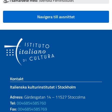
I samarbete med:
Svenska Filminstitutet
Navigera till avsnittet
Footer section
Kontakt
Italienska kulturinstitutet i Stockholm
Adress:
Gärdesgatan 14 – 11527 Stoccolma
Tel:
0046854585760
Fax:
0046854585769