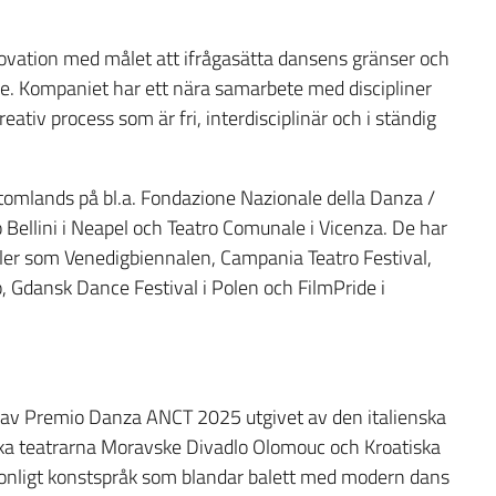
novation med målet att ifrågasätta dansens gränser och
se. Kompaniet har ett nära samarbete med discipliner
eativ process som är fri, interdisciplinär och i ständig
tomlands på bl.a. Fondazione Nazionale della Danza /
o Bellini i Neapel och Teatro Comunale i Vicenza. De har
valer som Venedigbiennalen, Campania Teatro Festival,
o, Gdansk Dance Festival i Polen och FilmPride i
e av Premio Danza ANCT 2025 utgivet av den italienska
iska teatrarna Moravske Divadlo Olomouc och Kroatiska
rsonligt konstspråk som blandar balett med modern dans