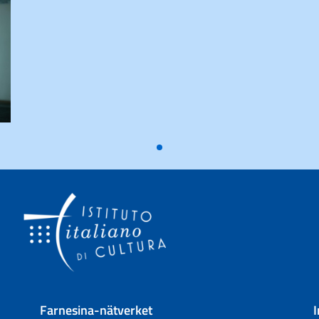
Farnesina-nätverket
I