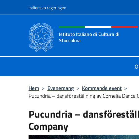
Go to content
Italienska regeringen
Header, social and menu o
Istituto Italiano di Cultura di
Stoccolma
Sito Ufficiale dell’Istituto Italiano 
O
Hem
>
Evenemang
>
Kommande event
>
Pucundria – dansföreställning av Cornelia Dance
Pucundria – dansförestäl
Company