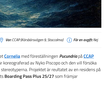
Var:
CCAP (Körsbärsvägen 9, Stoccolma)
För en avgift:
Nej
iet
Cornelia
med föreställningen
Pucundria
på
CCAP
r koreograferad av Nyko Piscopo och den vill försöka
stereotyperna. Projektet är reultatet av en residens på
ets
Boarding Pass Plus 25/27
som främjar