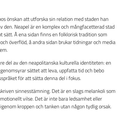
pos önskan att utforska sin relation med staden han
 av den. Neapel är en komplex och mångfacetterad stad
t sätt. Å ena sidan finns en folklorisk tradition som
t och överflöd, å andra sidan brukar tidningar och media
lem.
re del av den neapolitanska kulturella identiteten: en
 genomsyrar sättet att leva, uppfatta tid och bebo
pråket för att sätta denna del i fokus.
eskriven sinnesstämning. Det är en slags melankoli som
emotionellt vilse. Det är inte bara ledsamhet eller
r igenom kroppen och tanken utan någon tydlig orsak.