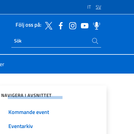
IT
SV
Följ oss på:
Sök på sajten
Ricerca sito live
er
på sociala nätverk
NAVIGERA I AVSNITTET
Kommande event
Eventarkiv