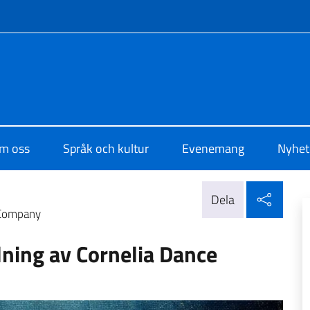
f site
di Cultura di Stoccolma
m oss
Språk och kultur
Evenemang
Nyhet
Dela 
Dela
 Company
lning av Cornelia Dance