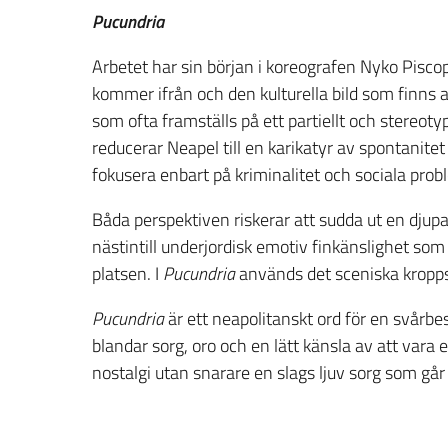
Pucundria
Arbetet har sin början i koreografen Nyko Pisco
kommer ifrån och den kulturella bild som finns
som ofta framställs på ett partiellt och stereotyp
reducerar Neapel till en karikatyr av spontanite
fokusera enbart på kriminalitet och sociala prob
Båda perspektiven riskerar att sudda ut en djupa
nästintill underjordisk emotiv finkänslighet som
platsen. I
Pucundria
används det sceniska kroppss
Pucundria
är ett neapolitanskt ord för en svårb
blandar sorg, oro och en lätt känsla av att vara 
nostalgi utan snarare en slags ljuv sorg som gå