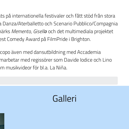
 på internationella festivaler och fått stöd från stora
lla Danza/Aterballetto och Scenario Pubblico/Compagnia
märks
Memento
,
Gisellə
och det multimediala projektet
t Comedy Award på FilmPride i Brighton.
 Piscopo även med dansutbildning med Accademia
amarbetar med regissörer som Davide Iodice och Lino
m musikvideor för bl.a. La Niña.
Galleri