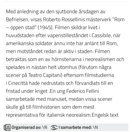
Med anledning av den sjuttionde årsdagen av
Befrielsen, visas Roberto Rossellinis mästerverk ”Rom
– öppen stad” (1945). Filmen skildrar livet i
huvudstaden efter vapenstilleståndet i Cassibile, när
amerikanska soldater ännu inte har anlänt till Rom,
men motståndet redan är aktiv i staden. Filmen
betraktas som en av hörnstenarna i neorealismen och
spelades in nästan helt utomhus (förutom några
scener på Teatro Capitani) eftersom filmstudierna
i Cinecittà hade nedrustats och förvandlats till en
fristad under kriget .En ung Federico Fellini
samarbetade med manuset, medan vissa scener
skulle gå till filmhistorien som dem mest
representativa för italiensk neorealism.Engelsk text
Organiserad av:
\N
I samarbete med:
\N