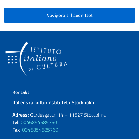
Navigera till avsnittet
Footer section
Kontakt
Italienska kulturinstitutet i Stockholm
Adress:
Gärdesgatan 14 – 11527 Stoccolma
Tel:
0046854585760
Fax:
0046854585769