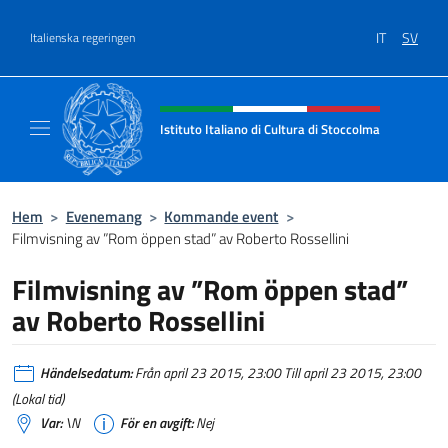
Go to content
IT
SV
Italienska regeringen
Header, social and menu of site
Istituto Italiano di Cultura di Stoccolma
Sito Ufficiale dell’Istituto Italiano di Cultur
Hem
>
Evenemang
>
Kommande event
>
Filmvisning av ”Rom öppen stad” av Roberto Rossellini
Filmvisning av ”Rom öppen stad”
av Roberto Rossellini
Händelsedatum:
Från april 23 2015, 23:00 Till april 23 2015, 23:00
(Lokal tid)
Var:
\N
För en avgift:
Nej