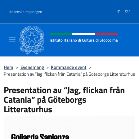
Go to content
IT
SV
Italienska regeringen
Header, social and menu of site
Istituto Italiano di Cultura di Stoccolma
Sito Ufficiale dell’Istituto Italiano di Cultur
Hem
>
Evenemang
>
Kommande event
>
Presentation av “Jag, flickan från Catania” på Göteborgs Litteraturhus
Presentation av “Jag, flickan från
Catania” på Göteborgs
Litteraturhus