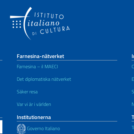
Farnesina-nätverket
I
Farnesina – il MAECI
Det diplomatiska nätverket
Säker resa
S
Var vi är i världen
N
Institutionerna
T
Governo Italiano