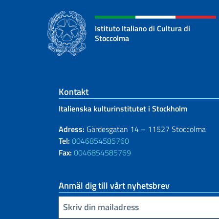
Istituto Italiano di Cultura di
Stoccolma
Footer section
Kontakt
Italienska kulturinstitutet i Stockholm
Adress:
Gärdesgatan 14 – 11527 Stoccolma
Tel:
0046854585760
Fax:
0046854585769
Anmäl dig till vårt nyhetsbrev
Infoga din e-post