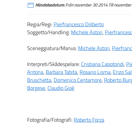
Händelsedatum:
Från november 30 2014 Till november
Regia/Regi:
Pierfrancesco Diliberto
Soggetto/Handling:
Michele Astori
,
Pierfrancesc
Sceneggiatura/Manus:
Michele Astori
,
Pierfranc
Interpreti/Skådespelare:
Cristiana Capotondi
,
Pi
Antona
,
Barbara Tabita
,
Rosario Lisma
,
Enzo Sa
Bruschetta
,
Domenico Centamore
,
Roberto Bur
Borgese
,
Claudio Gioè
Fotografia/Fotografi:
Roberto Forza