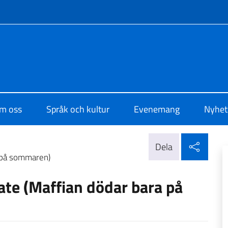
f site
di Cultura di Stoccolma
m oss
Språk och kultur
Evenemang
Nyhet
Dela 
Dela
a på sommaren)
tate (Maffian dödar bara på