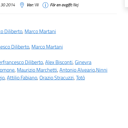
 30 2014
Var:
\N
För en avgift:
Nej
o Diliberto
,
Marco Martani
esco Diliberto
,
Marco Martani
erfrancesco Diliberto
,
Alex Bisconti
,
Ginevra
lomone
,
Maurizio Marchetti
,
Antonio Alveario
,
Ninni
gio
,
Attilio Fabiano
,
Orazio Stracuzzi
,
Totò