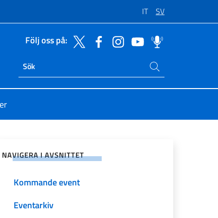
IT
SV
Följ oss på:
Sök på sajten
Ricerca sito live
er
på sociala nätverk
NAVIGERA I AVSNITTET
Kommande event
Eventarkiv