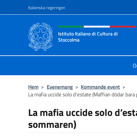
Go to content
Italienska regeringen
Header, social and menu o
Istituto Italiano di Cultura di
Stoccolma
Sito Ufficiale dell’Istituto Italiano 
O
Hem
>
Evenemang
>
Kommande event
>
La mafia uccide solo d’estate (Maffian dödar bar
La mafia uccide solo d’es
sommaren)