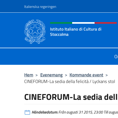
Go to content
Italienska regeringen
Header, social and menu o
Istituto Italiano di Cultura di
Stoccolma
Sito Ufficiale dell’Istituto Italiano 
O
Hem
>
Evenemang
>
Kommande event
>
CINEFORUM-La sedia della felicità / Lyckans stol
CINEFORUM-La sedia della 
Händelsedatum:
Från augusti 31 2015, 23:00 Till august