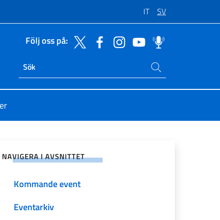
IT
SV
Följ oss på:
Sök på sajten
Ricerca sito live
er
på sociala nätverk
NAVIGERA I AVSNITTET
Kommande event
Eventarkiv