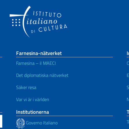
Farnesina-nätverket
I
Farnesina – il MAECI
Det diplomatiska nätverket
Säker resa
S
Var vi är i världen
N
Institutionerna
T
Governo Italiano