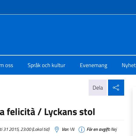
f site
di Cultura di Stoccolma
m oss
Språk och kultur
Evenemang
Nyhet
Dela 
Dela
felicità / Lyckans stol
i 31 2015, 23:00 (Lokal tid)
Var:
\N
För en avgift:
Nej