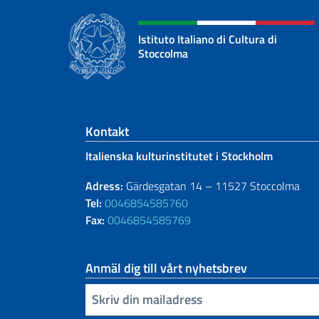
Istituto Italiano di Cultura di
Stoccolma
Footer section
Kontakt
Italienska kulturinstitutet i Stockholm
Adress:
Gärdesgatan 14 – 11527 Stoccolma
Tel:
0046854585760
Fax:
0046854585769
Anmäl dig till vårt nyhetsbrev
Infoga din e-post