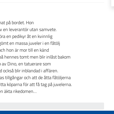
mat på bordet. Hon
 av en leverantör utan samvete.
ra en pedikyr åt en kvinnlig
ömt en massa juveler i en fåtölj
ch hon är mor till en känd
 på hennes tomt men blir inlåst bakom
lp av Dino, en tatuerare som
också blir inblandad i affären.
s tillgångar och att de åtta fåtöljerna
tta köparna för att få tag på juvelerna.
en äkta rikedomen…