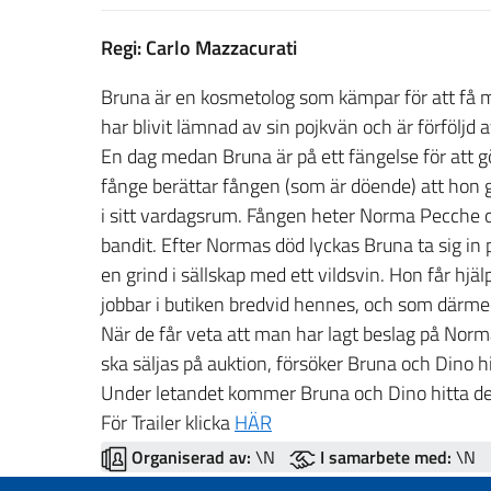
Regi: Carlo Mazzacurati
Bruna är en kosmetolog som kämpar för att få 
har blivit lämnad av sin pojkvän och är förföljd
En dag medan Bruna är på ett fängelse för att gö
fånge berättar fången (som är döende) att hon g
i sitt vardagsrum. Fången heter Norma Pecche o
bandit. Efter Normas död lyckas Bruna ta sig in
en grind i sällskap med ett vildsvin. Hon får hjä
jobbar i butiken bredvid hennes, och som därmed 
När de får veta att man har lagt beslag på Norma
ska säljas på auktion, försöker Bruna och Dino hi
Under letandet kommer Bruna och Dino hitta d
För Trailer klicka
HÄR
Organiserad av:
\N
I samarbete med:
\N