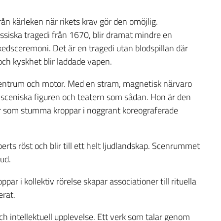
rån kärleken när rikets krav gör den omöjlig.
assiska tragedi från 1670, blir dramat mindre en
edsceremoni. Det är en tragedi utan blodspillan där
och kyskhet blir laddade vapen.
centrum och motor. Med en stram, magnetisk närvaro
n sceniska figuren och teatern som sådan. Hon är den
r som stumma kroppar i noggrant koreograferade
erts röst och blir till ett helt ljudlandskap. Scenrummet
jud.
par i kollektiv rörelse skapar associationer till rituella
erat.
ch intellektuell upplevelse. Ett verk som talar genom