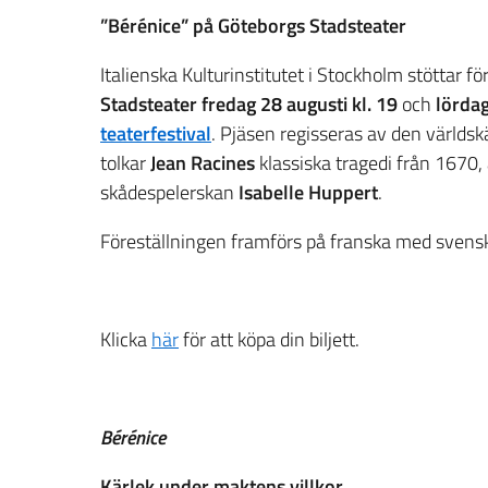
”Bérénice” på Göteborgs Stadsteater
Italienska Kulturinstitutet i Stockholm stöttar f
Stadsteater
fredag 28 augusti kl. 19
och
lördag
teaterfestival
. Pjäsen regisseras av den världsk
tolkar
Jean Racines
klassiska tragedi från 1670,
skådespelerskan
Isabelle Huppert
.
Föreställningen framförs på franska med svensk
Klicka
här
för att köpa din biljett.
Bérénice
Kärlek under maktens villkor