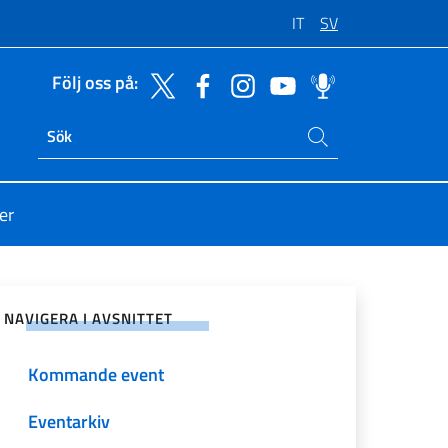
IT
SV
Följ oss på:
Sök på sajten
Ricerca sito live
er
på sociala nätverk
NAVIGERA I AVSNITTET
Kommande event
Eventarkiv