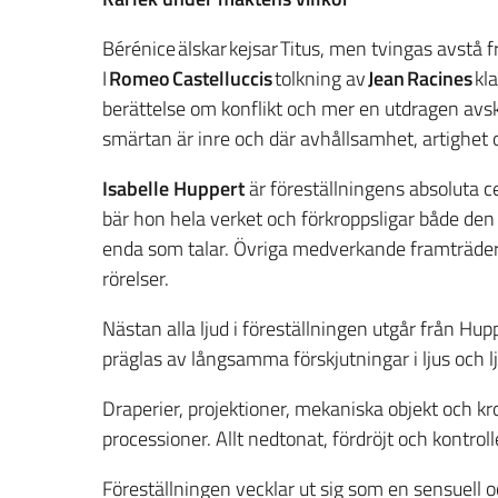
Bérénice älskar kejsar Titus, men tvingas avstå f
I
Romeo
Castelluccis
tolkning av
Jean
Racines
kl
berättelse om konflikt och mer en utdragen avsk
smärtan är inre och där avhållsamhet, artighet 
Isabelle Huppert
är föreställningens absoluta 
bär hon hela verket och förkroppsligar både de
enda som talar. Övriga medverkande framträde
rörelser.
Nästan alla ljud i föreställningen utgår från Hupp
präglas av långsamma förskjutningar i ljus och l
Draperier, projektioner, mekaniska objekt och krop
processioner. Allt nedtonat, fördröjt och kontroll
Föreställningen vecklar ut sig som en sensuell o