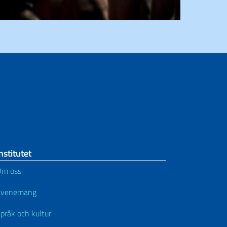
nstitutet
Om oss
Evenemang
pråk och kultur