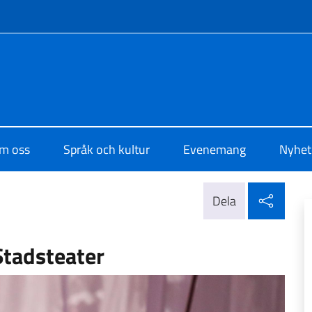
f site
di Cultura di Stoccolma
m oss
Språk och kultur
Evenemang
Nyhet
Dela 
Dela
Stadsteater