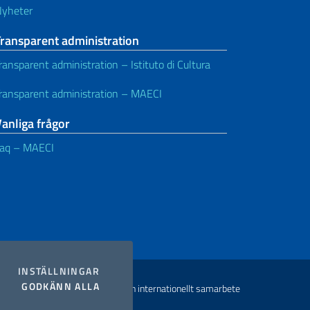
yheter
Transparent administration
ransparent administration – Istituto di Cultura
ransparent administration – MAECI
anliga frågor
aq – MAECI
COOKIES
INSTÄLLNINGAR
I COOKIES
GODKÄNN ALLA
yright Utrikesdepartementet och internationellt samarbete