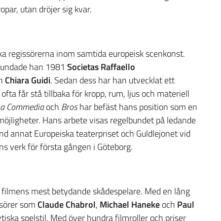
par, utan dröjer sig kvar.
ika regissörerna inom samtida europeisk scenkonst.
 grundade han 1981
Societas Raffaello
h
Chiara Guidi
. Sedan dess har han utvecklat ett
fta får stå tillbaka för kropp, rum, ljus och materiell
na Commedia
och
Bros
har befäst hans position som en
jligheter. Hans arbete visas regelbundet på ledande
nd annat Europeiska teaterpriset och Guldlejonet vid
s verk för första gången i Göteborg.
 filmens mest betydande skådespelare. Med en lång
ssörer som
Claude Chabrol
,
Michael Haneke
och
Paul
tiska spelstil. Med över hundra filmroller och priser