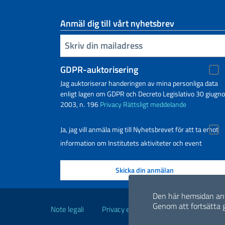
Anmäl dig till vårt nyhetsbrev
Infoga din e-post
GDPR-auktorisering
Jag auktoriserar handeringen av mina personliga data
enligt lagen om GDPR och Decreto Legislativo 30 giugno
2003, n. 196
Privacy
Rättsligt meddelande
Ja, jag vill anmäla mig till Nyhetsbrevet för att ta emot
information om Institutets aktiviteter och event
Användbara länkar
Den här hemsidan anv
Genom att fortsätta 
Note legali
Privacy e cookie policy
Dichiarazio