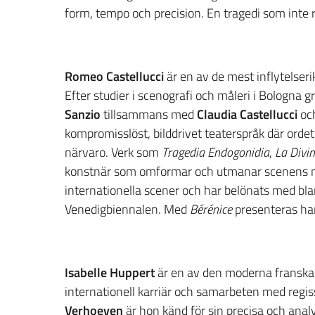
form, tempo och precision. En tragedi som inte ro
Romeo Castellucci
är en av de mest inflytelser
Efter studier i scenografi och måleri i Bologna
Sanzio
tillsammans med
Claudia Castellucci
oc
kompromisslöst, bilddrivet teaterspråk där ordet o
närvaro. Verk som
Tragedia Endogonidia
,
La Divi
konstnär som omformar och utmanar scenens mö
internationella scener och har belönats med bla
Venedigbiennalen. Med
Bérénice
presenteras han
Isabelle Huppert
är en av den moderna franska
internationell karriär och samarbeten med regi
Verhoeven
är hon känd för sin precisa och analy