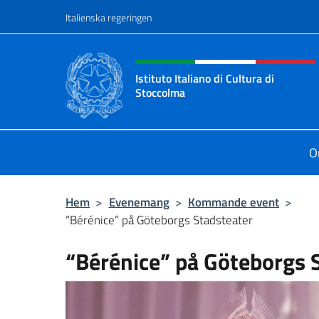
Go to content
Italienska regeringen
Header, social and menu o
Istituto Italiano di Cultura di
Stoccolma
Sito Ufficiale dell’Istituto Italiano 
O
Hem
>
Evenemang
>
Kommande event
>
“Bérénice” på Göteborgs Stadsteater
“Bérénice” på Göteborgs 